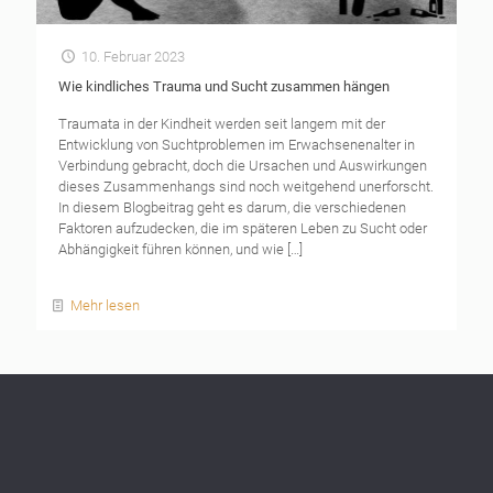
10. Februar 2023
Wie kindliches Trauma und Sucht zusammen hängen
Traumata in der Kindheit werden seit langem mit der
Entwicklung von Suchtproblemen im Erwachsenenalter in
Verbindung gebracht, doch die Ursachen und Auswirkungen
dieses Zusammenhangs sind noch weitgehend unerforscht.
In diesem Blogbeitrag geht es darum, die verschiedenen
Faktoren aufzudecken, die im späteren Leben zu Sucht oder
Abhängigkeit führen können, und wie
[…]