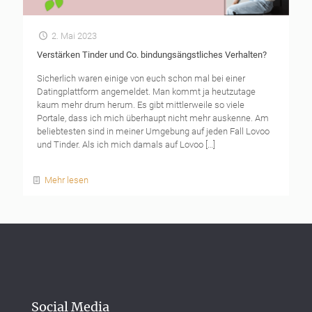
2. Mai 2023
Verstärken Tinder und Co. bindungsängstliches Verhalten?
Sicherlich waren einige von euch schon mal bei einer
Datingplattform angemeldet. Man kommt ja heutzutage
kaum mehr drum herum. Es gibt mittlerweile so viele
Portale, dass ich mich überhaupt nicht mehr auskenne. Am
beliebtesten sind in meiner Umgebung auf jeden Fall Lovoo
und Tinder. Als ich mich damals auf Lovoo
[…]
Social Media