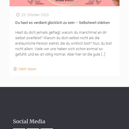
25. Oktober 2023
Du hast es verdient glücklich zu sein – Selbstwert stärken
Hast du dich jemals gefragt, warum du manchmal an dir
selbst zweifelst? Warum du dich selbst nicht als die
erstaunliche Person siehst, die du wirklich bist? Nun, du bist
nicht allein. Viele von uns haben sich schon einmal so
gefühlt, und es ist völlig normal. Aber hier ist die gute
[…]
Social Media